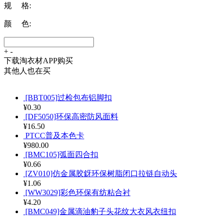
规 格:
颜 色:
+
-
下载淘衣材APP购买
其他人也在买
[BBT005]过检包布铝脚扣
¥0.30
[DF5050]环保高密防风面料
¥16.50
PTCC普及本色卡
¥980.00
[BMC105]弧面四合扣
¥0.66
[ZV010]仿金属胶釾环保树脂闭口拉链自动头
¥1.06
[WW3029]彩色环保有纺粘合衬
¥4.20
[BMC049]金属滴油豹子头花纹大衣风衣纽扣