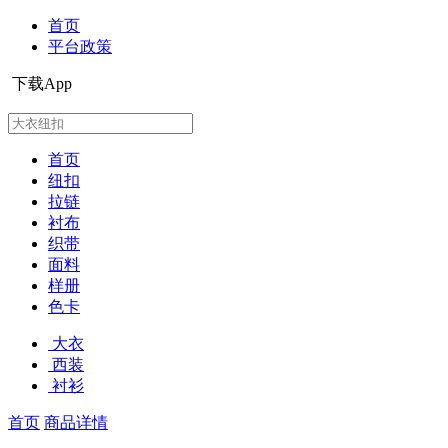
首页
平台政策
下载App
首页
纽扣
拉链
衬布
织带
面料
样册
色卡
大衣
西装
衬衫
首页
商品详情